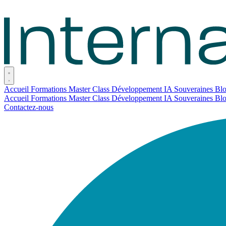
Accueil
Formations
Master Class
Développement
IA Souveraines
Bl
Accueil
Formations
Master Class
Développement
IA Souveraines
Bl
Contactez-nous