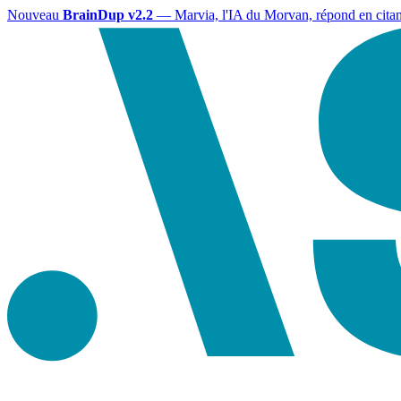
Nouveau
BrainDup v2.2
— Marvia, l'IA du Morvan, répond en citant s