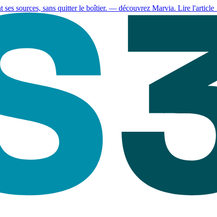
es sources, sans quitter le boîtier.
— découvrez Marvia.
Lire l'article