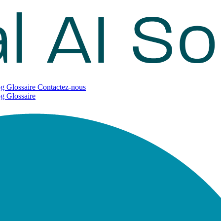
og
Glossaire
Contactez-nous
og
Glossaire